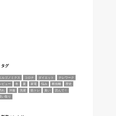
タグ
エルゴノミクス
コロナ
ダイエット
テレワーク
レビュー
冬
夏
家電
悩み
断捨離
歴史
汚れ
洋服
洗濯
筋トレ
臭い
読んで！
買い取り