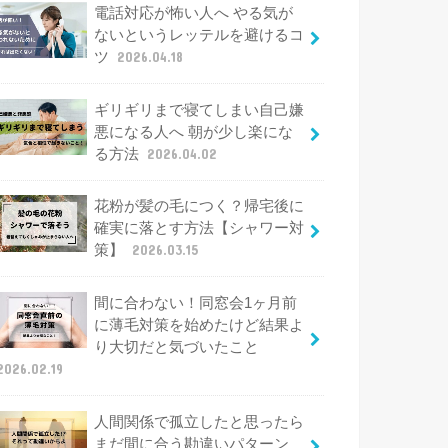
電話対応が怖い人へ やる気が
ないというレッテルを避けるコ
ツ
2026.04.18
ギリギリまで寝てしまい自己嫌
悪になる人へ 朝が少し楽にな
る方法
2026.04.02
花粉が髪の毛につく？帰宅後に
確実に落とす方法【シャワー対
策】
2026.03.15
間に合わない！同窓会1ヶ月前
に薄毛対策を始めたけど結果よ
り大切だと気づいたこと
2026.02.19
人間関係で孤立したと思ったら
まだ間に合う勘違いパターン