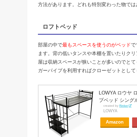
方法があります。どれも特別変わった物では
ロフトベッド
部屋の中で
最もスペースを使うのがベッド
で
ます。背の低いタンスや本棚を置いたりクリ
屋は収納スペースが狭いことが多いのでとて
ガーパイプを利用すればクローゼットとして
LOWYA ロウヤ
プベッド シング
created by
Rinker
LOWYA
Amazon