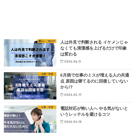
暮らし・世の中
人は外見で判断される イケメンじゃ
なくても清潔感を上げるだけで印象
は変わる
2026.06.11
仕事・学習
6月病で仕事のミスが増える人の共通
点 原因は寝てるのに回復していない
から!?
2026.05.17
仕事・学習
電話対応が怖い人へ やる気がないと
いうレッテルを避けるコツ
2026.04.18