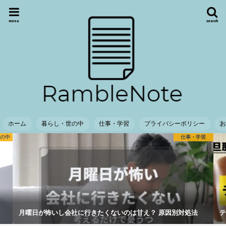
menu
search
ホーム
暮らし・世の中
仕事・学習
プライバシーポリシー
世の中
仕事・学習
月曜日が怖いし会社に行きたくないのは甘え？ 原因別対処法
テ