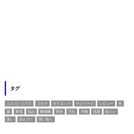
タグ
エルゴノミクス
コロナ
ダイエット
テレワーク
レビュー
冬
夏
家電
悩み
断捨離
歴史
汚れ
洋服
洗濯
筋トレ
臭い
読んで！
買い取り