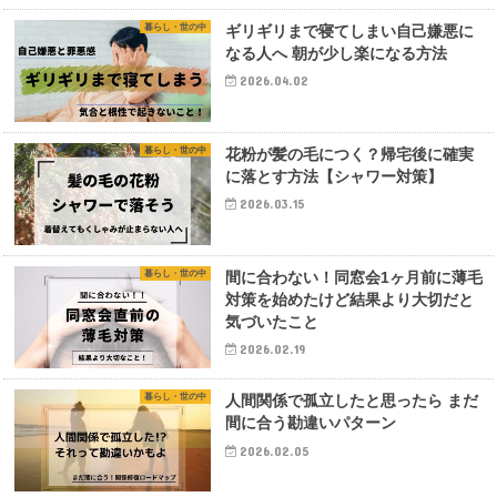
暮らし・世の中
ギリギリまで寝てしまい自己嫌悪に
なる人へ 朝が少し楽になる方法
2026.04.02
暮らし・世の中
花粉が髪の毛につく？帰宅後に確実
に落とす方法【シャワー対策】
2026.03.15
暮らし・世の中
間に合わない！同窓会1ヶ月前に薄毛
対策を始めたけど結果より大切だと
気づいたこと
2026.02.19
暮らし・世の中
人間関係で孤立したと思ったら まだ
間に合う勘違いパターン
2026.02.05