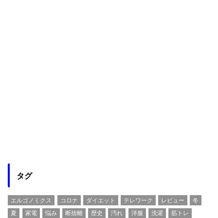
タグ
エルゴノミクス
コロナ
ダイエット
テレワーク
レビュー
冬
夏
家電
悩み
断捨離
歴史
汚れ
洋服
洗濯
筋トレ