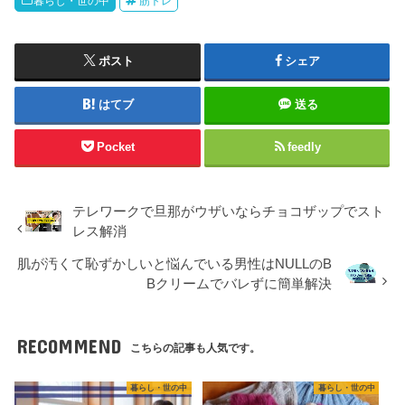
暮らし・世の中
筋トレ
ポスト
シェア
はてブ
送る
Pocket
feedly
テレワークで旦那がウザいならチョコザップでスト
レス解消
肌が汚くて恥ずかしいと悩んでいる男性はNULLのB
Bクリームでバレずに簡単解決
RECOMMEND
こちらの記事も人気です。
暮らし・世の中
暮らし・世の中