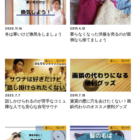
2020.11.16
2019.4.12
冬は寒いけど換気をしましょう
要らなくなった洋服を売るのが面
倒なら捨てましょう
暮らし・世の中
暮らし・世の中
2025.7.7
2019.7.18
話しかけられるのが苦手なコミュ
賃貸の壁に穴をあけたくない！画
障な人でも安心な自宅サウナ
鋲代わりのオススメ便利グッズ
暮らし・世の中
暮らし・世の中