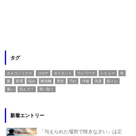
タグ
エルゴノミクス
コロナ
ダイエット
テレワーク
レビュー
冬
夏
家電
悩み
断捨離
歴史
汚れ
洋服
洗濯
筋トレ
臭い
読んで！
買い取り
新着エントリー
「与えられた場所で咲きなさい」は正