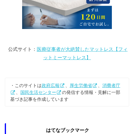
公式サイト：
医療従事者が大絶賛したマットレス【フィ
ットミーマットレス】
・このサイトは
政府広報
、
厚生労働省
、
消費者庁
、
国民生活センター
の発信する情報・見解に一部
基づき記事を作成しています
はてなブックマーク