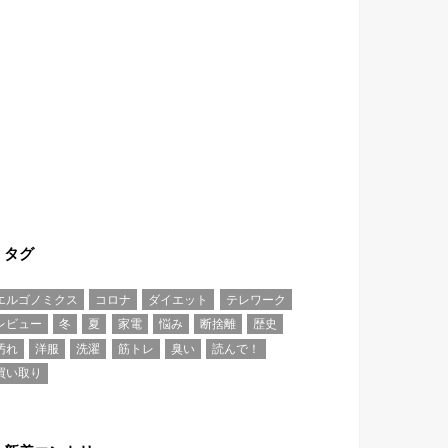
タグ
エルゴノミクス
コロナ
ダイエット
テレワーク
レビュー
冬
夏
家電
悩み
断捨離
歴史
汚れ
洋服
洗濯
筋トレ
臭い
読んで！
買い取り