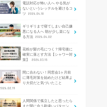
電話対応が怖い人へ やる気が
ないというレッテルを避けるコ
ツ
2026.04.18
ギリギリまで寝てしまい自己嫌
悪になる人へ 朝が少し楽にな
る方法
2026.04.02
花粉が髪の毛につく？帰宅後に
確実に落とす方法【シャワー対
策】
2026.03.15
間に合わない！同窓会1ヶ月前
に薄毛対策を始めたけど結果よ
り大切だと気づいたこと
2026.02.19
人間関係で孤立したと思ったら
まだ間に合う勘違いパターン