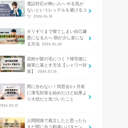
電話対応が怖い人へ やる気が
ないというレッテルを避けるコ
ツ
2026.04.18
ギリギリまで寝てしまい自己嫌
悪になる人へ 朝が少し楽にな
る方法
2026.04.02
花粉が髪の毛につく？帰宅後に
確実に落とす方法【シャワー対
策】
2026.03.15
間に合わない！同窓会1ヶ月前
に薄毛対策を始めたけど結果よ
り大切だと気づいたこと
2026.02.19
人間関係で孤立したと思ったら
まだ間に合う勘違いパターン