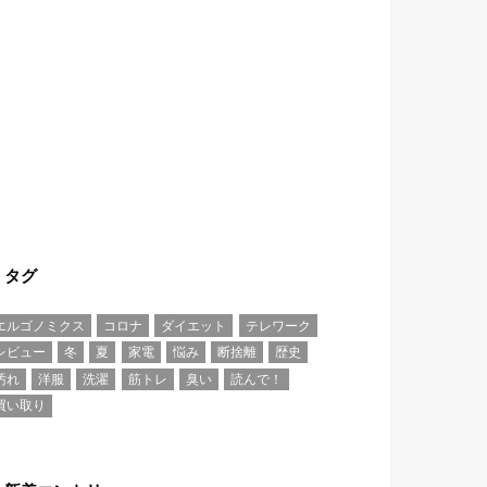
タグ
エルゴノミクス
コロナ
ダイエット
テレワーク
レビュー
冬
夏
家電
悩み
断捨離
歴史
汚れ
洋服
洗濯
筋トレ
臭い
読んで！
買い取り